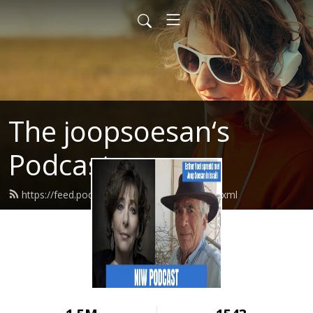
The joopsoesan‘s
Podcast
https://feed.podbean.com/joopsoesan/feed.xml