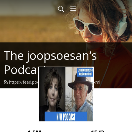
The joopsoesan‘s
Podcast
https://feed.podbean.com/joopsoesan/feed.xml