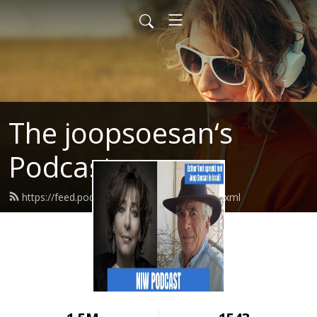
The joopsoesan‘s
Podcast
https://feed.podbean.com/joopsoesan/feed.xml