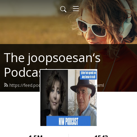
The joopsoesan‘s
Podcast
https://feed.podbean.com/joopsoesan/feed.xml