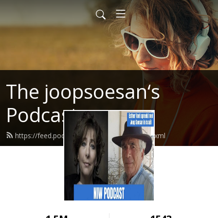
The joopsoesan‘s
Podcast
https://feed.podbean.com/joopsoesan/feed.xml